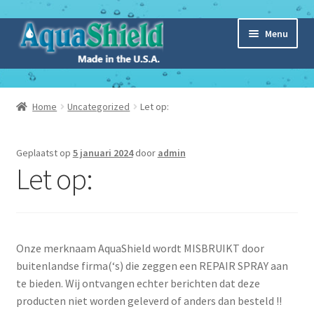
Ga
Ga
Menu
door
naar
naar
de
navigatie
inhoud
Home
Home
Uncategorized
Let op:
Subme
Webshop
uitvou
Geplaatst op
5 januari 2024
door
admin
Subme
Over Aquashield
Let op:
uitvou
Nieuws
Onze merknaam AquaShield wordt MISBRUIKT door
buitenlandse firma(‘s) die zeggen een REPAIR SPRAY aan
te bieden. Wij ontvangen echter berichten dat deze
producten niet worden geleverd of anders dan besteld !!