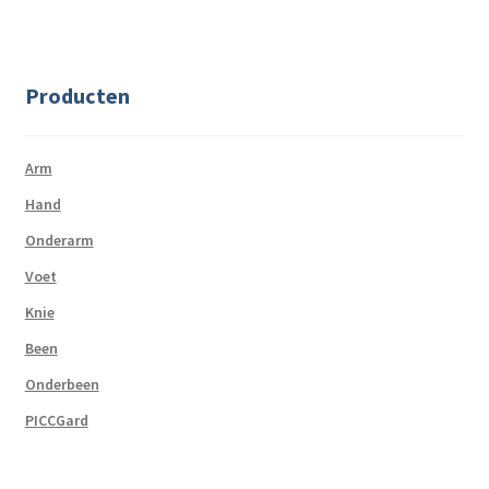
Producten
Arm
Hand
Onderarm
Voet
Knie
Been
Onderbeen
PICCGard