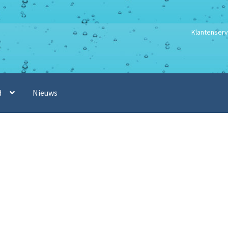
Klantenserv
d
Nieuws