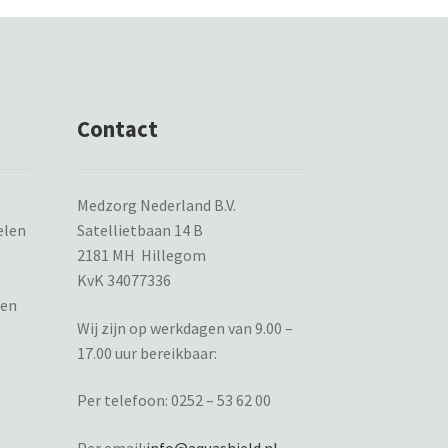
Contact
Medzorg Nederland B.V.
elen
Satellietbaan 14 B
2181 MH Hillegom
KvK 34077336
ten
Wij zijn op werkdagen van 9.00 –
17.00 uur bereikbaar:
Per telefoon:
0252 – 53 62 00