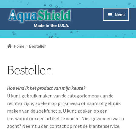
Ga
Ga
Menu
door
naar
naar
de
navigatie
inhoud
Home
Home
Bestellen
Subme
Webshop
uitvou
Bestellen
Subme
Over Aquashield
uitvou
Nieuws
Hoe vind ik het product van mijn keuze?
U kunt gebruik maken van de categoriemenu aan de
rechter zijde, zoeken op prijsniveau of naam of gebruik
maken van de zoekfunctie. U kunt zoeken op een
trefwoord om een artikel te vinden. Niet gevonden wat u
zocht? Neemt u dan contact op met de klantenservice.