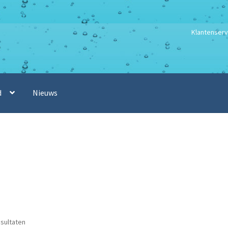
Klantenserv
d
Nieuws
esultaten