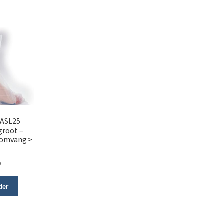
 ASL25
groot –
 omvang >
m
0
der