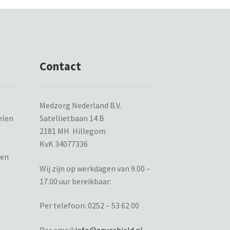
Contact
Medzorg Nederland B.V.
elen
Satellietbaan 14 B
2181 MH Hillegom
KvK 34077336
ten
Wij zijn op werkdagen van 9.00 –
17.00 uur bereikbaar:
Per telefoon:
0252 – 53 62 00