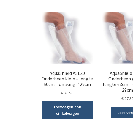
AquaShield ASL20
AquaShield
Onderbeen klein – lengte
Onderbeen 
50cm – omvang < 29cm
lengte 63cm –
29c
€
26.50
€
27.5
Toevoegen aan
Lees ver
winkelwagen