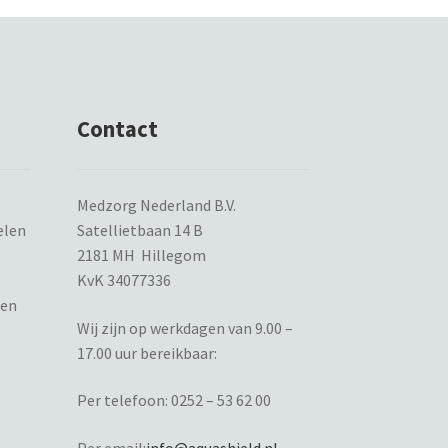
Contact
Medzorg Nederland B.V.
elen
Satellietbaan 14 B
2181 MH Hillegom
KvK 34077336
ten
Wij zijn op werkdagen van 9.00 –
17.00 uur bereikbaar:
Per telefoon:
0252 – 53 62 00