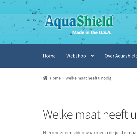
Ga
Ga
door
naar
naar
de
navigatie
inhoud
Home
Webshop
Over Aquashiel
Home
Welke maat heeft u nodig
Welke maat heeft u
Hieronder een video waarmee u de juiste maa