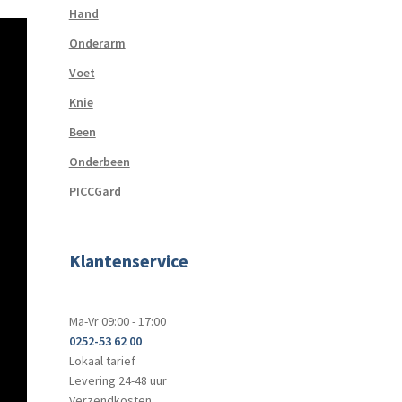
Hand
Onderarm
Voet
Knie
Been
Onderbeen
PICCGard
Klantenservice
Ma-Vr 09:00 - 17:00
0252-53 62 00
Lokaal tarief
Levering 24-48 uur
Verzendkosten