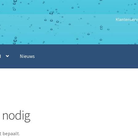
Klantenserv
d
Nieuws
 nodig
t bepaalt.