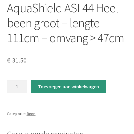
AquaShield ASL44 Heel
been groot – lengte
111cm – omvang > 47cm
€
31.50
AquaShield
Toevoegen aan winkelwagen
ASL44
Heel
been
groot
Categorie:
Been
-
lengte
Gerelateerde producten