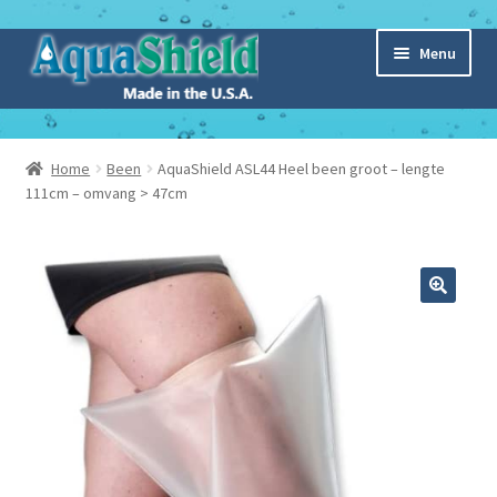
Ga
Ga
Menu
door
naar
naar
de
navigatie
inhoud
Home
Home
Been
AquaShield ASL44 Heel been groot – lengte
Subme
111cm – omvang > 47cm
Webshop
uitvou
Subme
Over Aquashield
uitvou
Nieuws