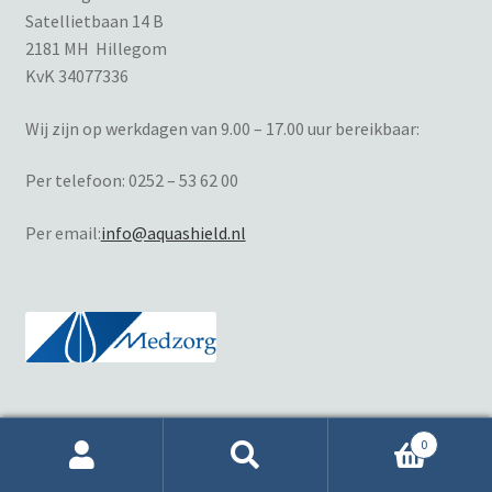
Satellietbaan 14 B
2181 MH Hillegom
KvK 34077336
Wij zijn op werkdagen van 9.00 – 17.00 uur bereikbaar:
Per telefoon:
0252 – 53 62 00
Per email:
info@aquashield.nl
0
Zoeken
Zoeken