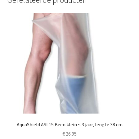
111cm
-
omvang
>
47cm
aantal
AquaShield ASL15 Been klein < 3 jaar, lengte 38 cm
€
26.95